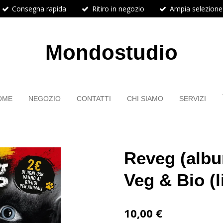
Consegna rapida
Ritiro in negozio
Ampia selezione
Mondostudio
OME
NEGOZIO
CONTATTI
CHI SIAMO
SERVIZI
Reveg (albu
Veg & Bio (l
10,00 €