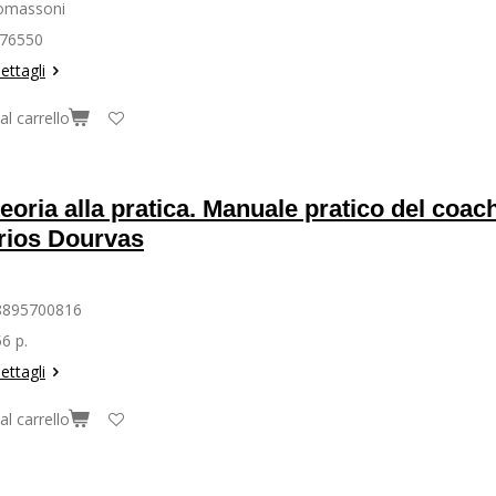
Tomassoni
76550
ettagli
al carrello
teoria alla pratica. Manuale pratico del coa
rios Dourvas
8895700816
6 p.
ettagli
al carrello