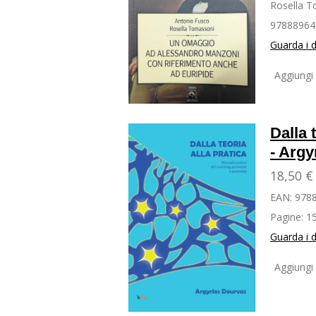
Rosella 
97888964
Guarda i d
Aggiungi 
Dalla 
- Argy
18,50 €
EAN:
978
Pagine:
15
Guarda i d
Aggiungi 