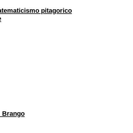
matematicismo pitagorico
e
i Brango