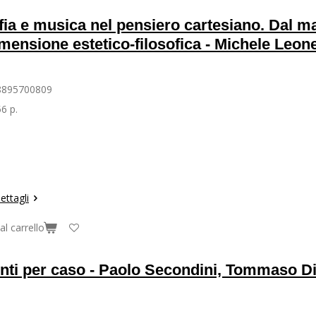
fia e musica nel pensiero cartesiano. Dal 
imensione estetico-filosofica - Michele Leon
8895700809
6 p.
ettagli
al carrello
nti per caso - Paolo Secondini, Tommaso D