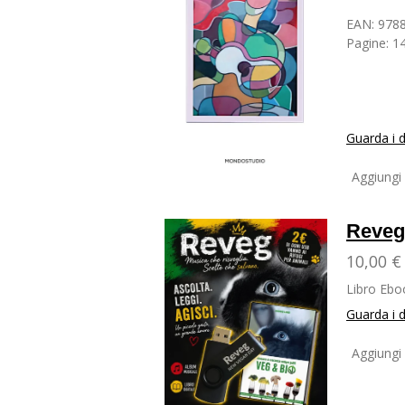
EAN:
978
Pagine:
14
Guarda i d
Aggiungi 
Reveg 
10,00 €
Libro Ebo
Guarda i d
Aggiungi 