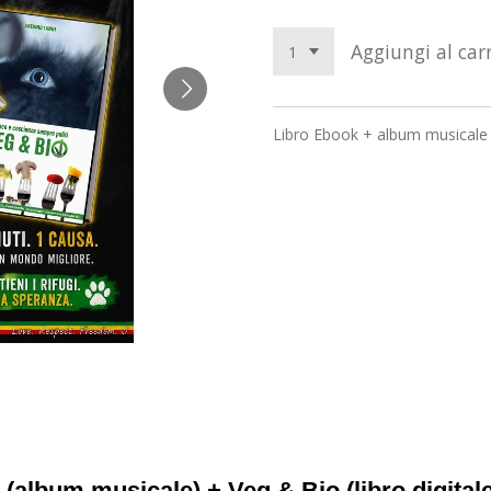
Aggiungi al carr
Libro Ebook + album musicale 
(album musicale) + Veg & Bio (libro digitale