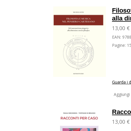
Filoso
alla d
13,00 €
EAN:
978
Pagine:
15
Guarda i d
Aggiungi 
Racco
13,00 €