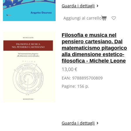
Guarda i dettagli
Aggiungi al carrello
Filosofia e musica nel
pensiero cartesiano. Dal
matematicismo pitagorico
alla dimensione estetico-
filosofica - Michele Leone
13,00 €
EAN:
9788895700809
Pagine:
156 p.
Guarda i dettagli