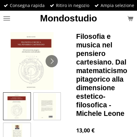
Consegna rapida
Ritiro in negozio
Ampia selezione
Vai
al
Mondostudio
contenuto
principale
Filosofia e
musica nel
pensiero
cartesiano. Dal
matematicismo
pitagorico alla
dimensione
estetico-
filosofica -
Michele Leone
13,00 €