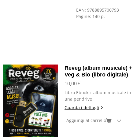
EAN:
9788895700793
Pagine:
140 p.
Reveg (album musicale) +
Veg & Bio (libro digitale)
10,00 €
Libro Ebook + album musicale in
una pendrive
Guarda i dettagli
Aggiungi al carrello