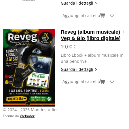
Guarda i dettagli
Aggiungi al carrello
Reveg (album musicale) +
Veg & Bio (libro digitale)
10,00 €
Libro Ebook + album musicale in
una pendrive
Guarda i dettagli
Aggiungi al carrello
© 2024 - 2026 Mondostudio
Fornito da
Webador